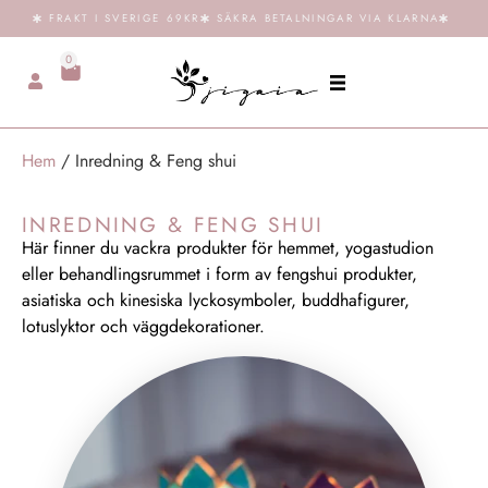
FRAKT I SVERIGE 69KR
SÄKRA BETALNINGAR VIA KLARNA
0
Hem
/ Inredning & Feng shui
INREDNING & FENG SHUI
Här finner du vackra produkter för hemmet, yogastudion
eller behandlingsrummet i form av fengshui produkter,
asiatiska och kinesiska lyckosymboler, buddhafigurer,
lotuslyktor och väggdekorationer.