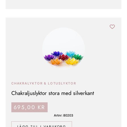
CHAKRALYKTOR & LOTUSLYKTOR
Chakraljuslyktor stora med silverkant
695,00
KR
Artnr: 80203
LÄGG TILL I VARUKORG