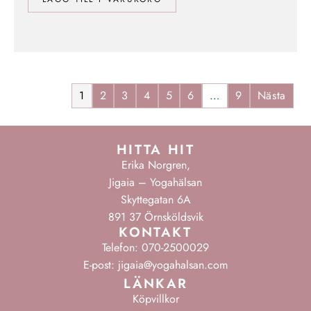
1
2
3
4
5
6
…
9
Nästa
HITTA HIT
Erika Norgren,
Jigaia – Yogahälsan
Skyttegatan 6A
891 37 Örnsköldsvik
KONTAKT
Telefon: 070-2500029
E-post: jigaia@yogahalsan.com
LÄNKAR
Köpvillkor