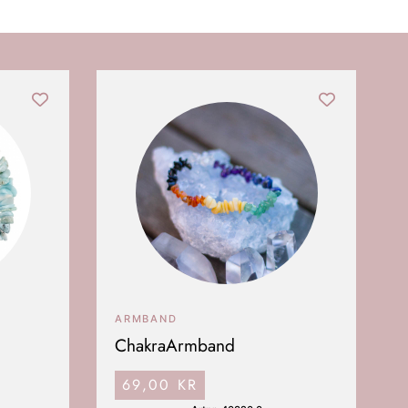
ARMBAND
ChakraArmband
69,00
KR