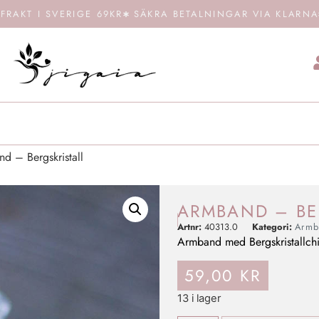
FRAKT I SVERIGE 69KR
SÄKRA BETALNINGAR VIA KLARNA
d – Bergskristall
ARMBAND – BE
Artnr:
40313.0
Kategori:
Armb
Armband med Bergskristallchip
59,00
KR
13 i lager