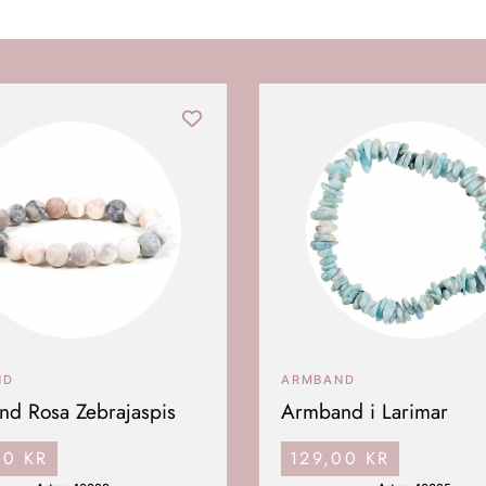
ND
ARMBAND
d Rosa Zebrajaspis
Armband i Larimar
00
KR
129,00
KR