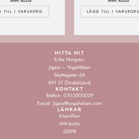
Artnr: 40329
Artnr: 40325
 TILL I VARUKORG
LÄGG TILL I VARUKOR
HITTA HIT
Erika Norgren,
Jigaia – Yogahälsan
Skyttegatan 6A
891 37 Örnsköldsvik
KONTAKT
Telefon: 070-2500029
E-post: jigaia@yogahalsan.com
LÄNKAR
Köpvillkor
Mitt konto
GDPR