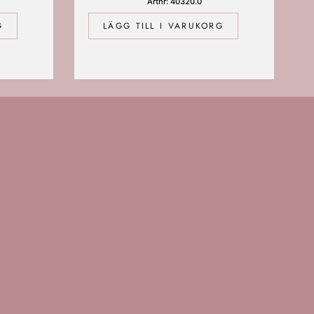
Artnr: 40320.0
G
LÄGG TILL I VARUKORG