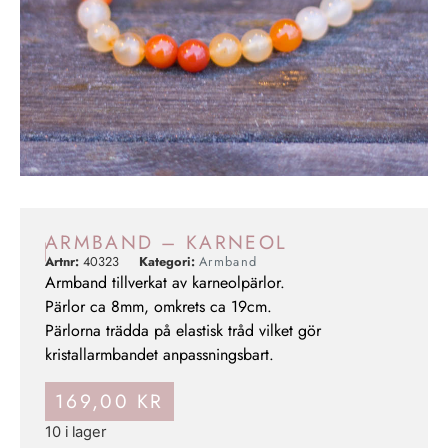
ARMBAND – KARNEOL
Artnr:
40323
Kategori:
Armband
Armband tillverkat av karneolpärlor.
Pärlor ca 8mm, omkrets ca 19cm.
Pärlorna trädda på elastisk tråd vilket gör
kristallarmbandet anpassningsbart.
169,00
KR
10 i lager