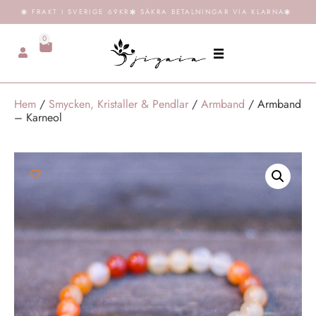
FRAKT I SVERIGE 69KR
SÄKRA BETALNINGAR VIA KLARNA
0
Hem
/
Smycken, Kristaller & Pendlar
/
Armband
/ Armband
– Karneol