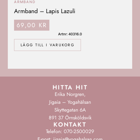
ARMBAND
Armband – Lapis Lazuli
69,00
KR
Artnr: 40316.0
LÄGG TILL I VARUKORG
HITTA HIT
Erika Norgren,
Jigaia – Yogahälsan
Skyttegatan 6A
891 37 Örnsköldsvik
KONTAKT
Telefon: 070-2500029
E-post: jigaia@yogahalsan.com