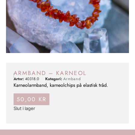
ARMBAND – KARNEOL
Artnr:
40318.0
Kategori:
Armband
Karneolarmband, karneolchips på elastisk tråd.
50,00
KR
Slut i lager