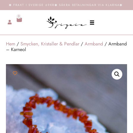
FRAKT I SVERIGE 69KR
SÄKRA BETALNINGAR VIA KLARNA
0
Hem
/
Smycken, Kristaller & Pendlar
/
Armband
/ Armband
– Karneol