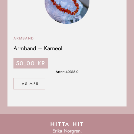
ARMBAND
Armband – Karneol
50,00
KR
Artnr: 40318.0
LÄS MER
HITTA HIT
Erika Norgren,