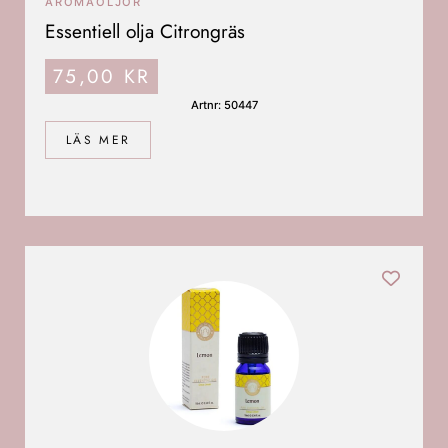
AROMAOLJOR
Essentiell olja Citrongräs
75,00
KR
Artnr: 50447
LÄS MER