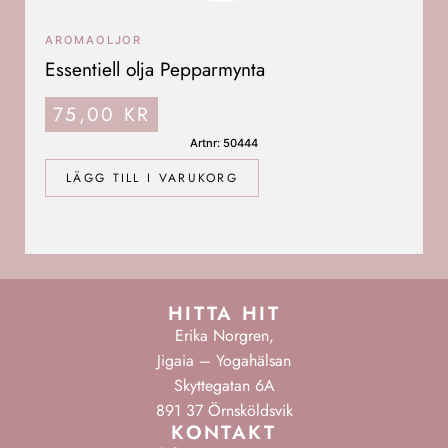
AROMAOLJOR
Essentiell olja Pepparmynta
75,00
KR
Artnr: 50444
LÄGG TILL I VARUKORG
HITTA HIT
Erika Norgren,
Jigaia – Yogahälsan
Skyttegatan 6A
891 37 Örnsköldsvik
KONTAKT