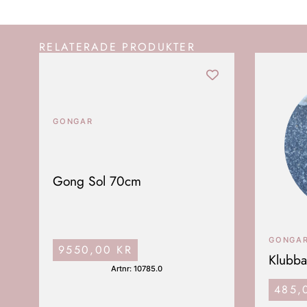
RELATERADE PRODUKTER
GONGAR
Gong Sol 70cm
GONGA
9550,00
KR
Klubba
Artnr: 10785.0
485