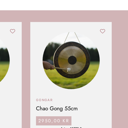
GONGAR
Chao Gong 55cm
2950,00
KR