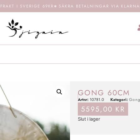
FRAKT I SVERIGE 69KR
SÄKRA BETALNINGAR VIA KLARNA
GONG 60CM
Artnr:
10781.0
Kategori:
Gong
5595,00
KR
Slut i lager