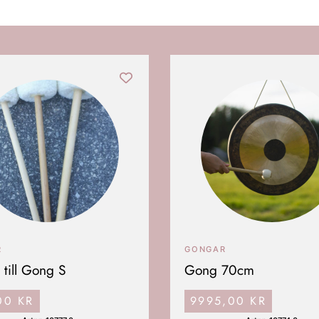
R
GONGAR
 till Gong S
Gong 70cm
,00
KR
9995,00
KR