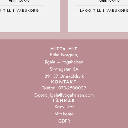
Artnr: 10777.0
Artnr: 10774.0
 TILL I VARUKORG
LÄGG TILL I VARUKOR
HITTA HIT
Erika Norgren,
Jigaia – Yogahälsan
Skyttegatan 6A
891 37 Örnsköldsvik
KONTAKT
Telefon: 070-2500029
E-post: jigaia@yogahalsan.com
LÄNKAR
Köpvillkor
Mitt konto
GDPR