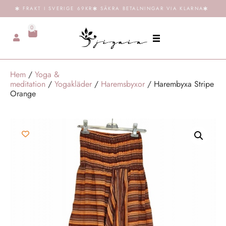
FRAKT I SVERIGE 69KR
SÄKRA BETALNINGAR VIA KLARNA
0
Hem
/
Yoga &
meditation
/
Yogakläder
/
Haremsbyxor
/ Harembyxa Stripe
Orange