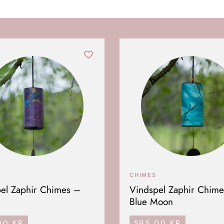
CHIMES
el Zaphir Chimes –
Vindspel Zaphir Chim
Blue Moon
,00
KR
595,00
KR