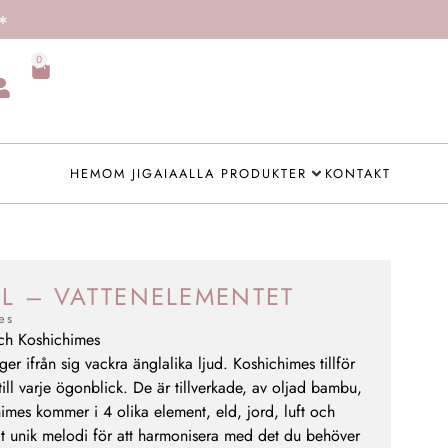
0
HEM
OM JIGAIA
ALLA PRODUKTER
KONTAKT
EL – VATTENELEMENTET
es
och Koshichimes
ger ifrån sig vackra änglalika ljud. Koshichimes tillför
ill varje ögonblick. De är tillverkade, av oljad bambu,
himes kommer i 4 olika element, eld, jord, luft och
lt unik melodi för att harmonisera med det du behöver