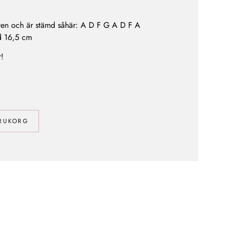
tten och är stämd såhär: A D F G A D F A
d 16,5 cm
r!
ARUKORG