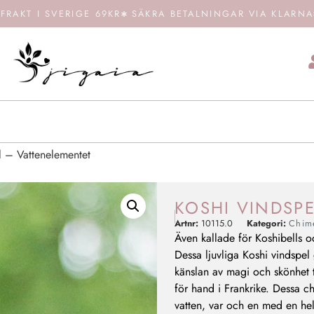
FRAKT I SVERIGE 69KR
SÄKRA BETALNINGAR VIA KLARNA
 – Vattenelementet
KOSHI VINDSP
Artnr:
10115.0
Kategori:
Chim
Även kallade för Koshibells 
Dessa ljuvliga Koshi vindspel 
känslan av magi och skönhet t
för hand i Frankrike. Dessa c
vatten, var och en med en he