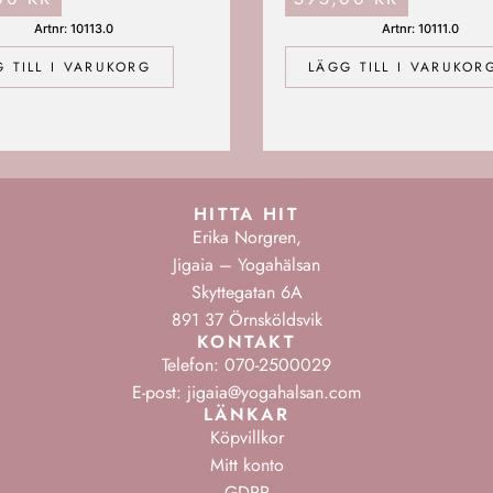
Artnr: 10113.0
Artnr: 10111.0
 TILL I VARUKORG
LÄGG TILL I VARUKOR
HITTA HIT
Erika Norgren,
Jigaia – Yogahälsan
Skyttegatan 6A
891 37 Örnsköldsvik
KONTAKT
Telefon: 070-2500029
E-post: jigaia@yogahalsan.com
LÄNKAR
Köpvillkor
Mitt konto
GDPR