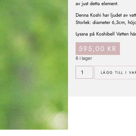
av just detta element.
Denna Koshi har ljudet av va
Storlek: diameter 6,3cm, höj
Lyssna på Koshibell Vatten hä
595,00
KR
6 i lager
LÄGG TILL I V