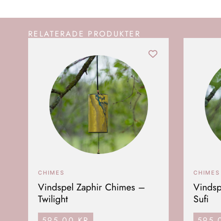
RELATERADE PRODUKTER
CHIMES
CHIMES
Vindspel Zaphir Chimes –
Vindsp
Twilight
Sufi
595,00
KR
595