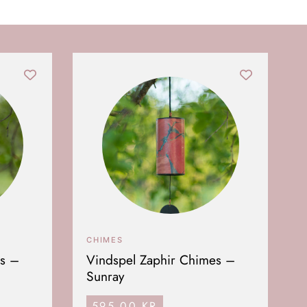
CHIMES
es –
Vindspel Zaphir Chimes –
Sunray
595,00
KR