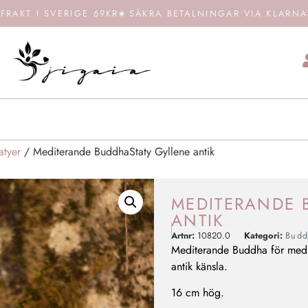
FRAKT I SVERIGE 69KR
SÄKRA BETALNINGAR VIA KLARNA
atyer
/ Mediterande BuddhaStaty Gyllene antik
MEDITERANDE 
ANTIK
Artnr:
10820.0
Kategori:
Budd
Mediterande Buddha för meditat
antik känsla.
16 cm hög.