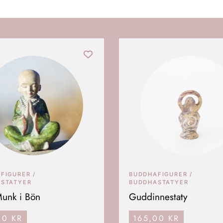
FIGURER /
BUDDHAFIGURER /
STATYER
BUDDHASTATYER
Munk i Bön
Guddinnestaty
00
KR
165,00
KR