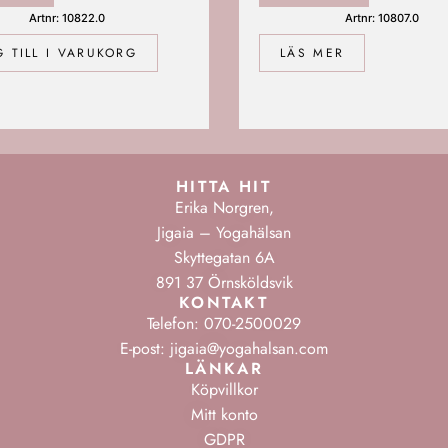
Artnr: 10822.0
Artnr: 10807.0
 TILL I VARUKORG
LÄS MER
HITTA HIT
Erika Norgren,
Jigaia – Yogahälsan
Skyttegatan 6A
891 37 Örnsköldsvik
KONTAKT
Telefon: 070-2500029
E-post: jigaia@yogahalsan.com
LÄNKAR
Köpvillkor
Mitt konto
GDPR