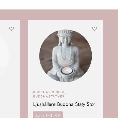
BUDDHAFIGURER /
BUDDHASTATYER
Ljushållare Buddha Staty Stor
355,00
KR