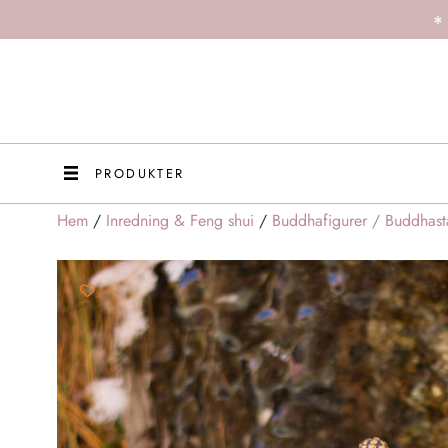
PRODUKTER
Hem
/
Inredning & Feng shui
/
Buddhafigurer / Buddhast