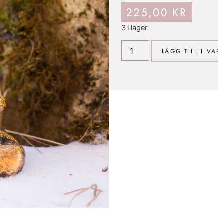
225,00
KR
3 i lager
LÄGG TILL I V