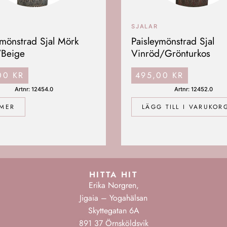
SJALAR
ymönstrad Sjal Mörk
Paisleymönstrad Sjal
/Beige
Vinröd/Grönturkos
,00
KR
495,00
KR
Artnr: 12454.0
Artnr: 12452.0
 MER
LÄGG TILL I VARUKOR
HITTA HIT
Erika Norgren,
Jigaia – Yogahälsan
Skyttegatan 6A
891 37 Örnsköldsvik