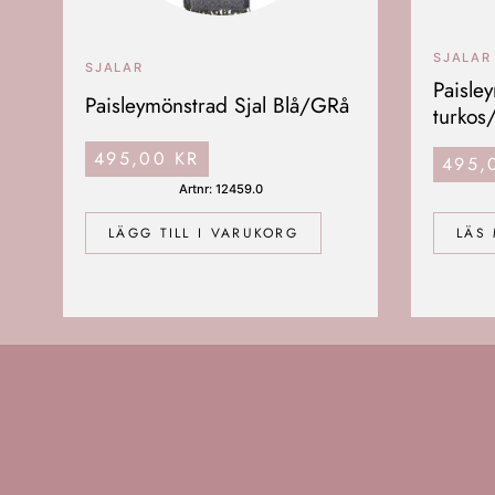
SJALAR
SJALAR
Paisle
Paisleymönstrad Sjal Blå/GRå
turkos
495,00
KR
495
Artnr: 12459.0
LÄGG TILL I VARUKORG
LÄS