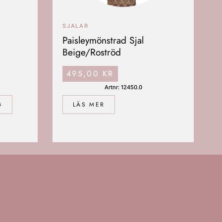
SJALAR
Paisleymönstrad Sjal
Beige/Roströd
495,00
KR
Artnr: 12450.0
G
LÄS MER