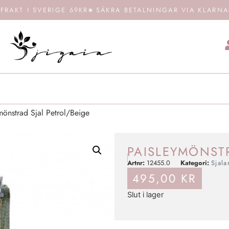
FRAKT I SVERIGE 69KR
SÄKRA BETALNINGAR VIA KLARNA
önstrad Sjal Petrol/Beige
PAISLEYMÖNSTR
Artnr:
12455.0
Kategori:
Sjala
495,00
KR
Slut i lager