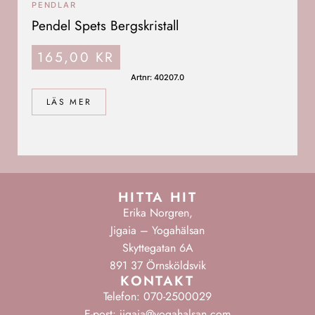
PENDLAR
Pendel Spets Bergskristall
165,00
KR
Artnr: 40207.0
LÄS MER
HITTA HIT
Erika Norgren,
Jigaia – Yogahälsan
Skyttegatan 6A
891 37 Örnsköldsvik
KONTAKT
Telefon: 070-2500029
E-post: jigaia@yogahalsan.com