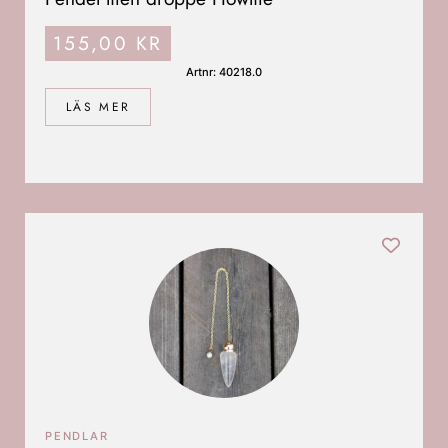
155,00
KR
Artnr: 40218.0
LÄS MER
PENDLAR