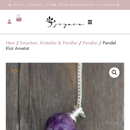
FRAKT I SVERIGE 69KR
SÄKRA BETALNINGAR VIA KLARNA
0
Hem
/
Smycken, Kristaller & Pendlar
/
Pendlar
/ Pendel
Klot Ametist