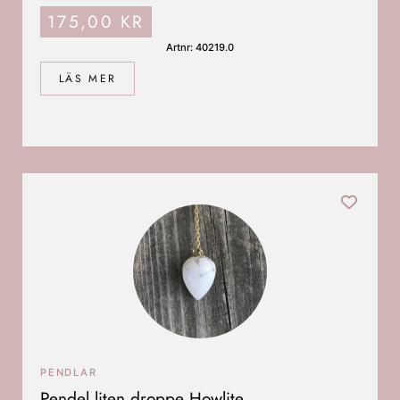
175,00
KR
Artnr: 40219.0
LÄS MER
PENDLAR
Pendel liten droppe Howlite