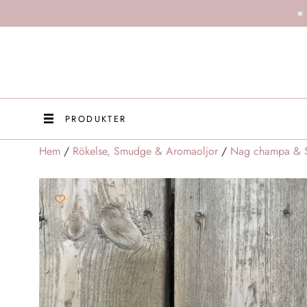
PRODUKTER
Hem
/
Rökelse, Smudge & Aromaoljor
/
Nag champa & S