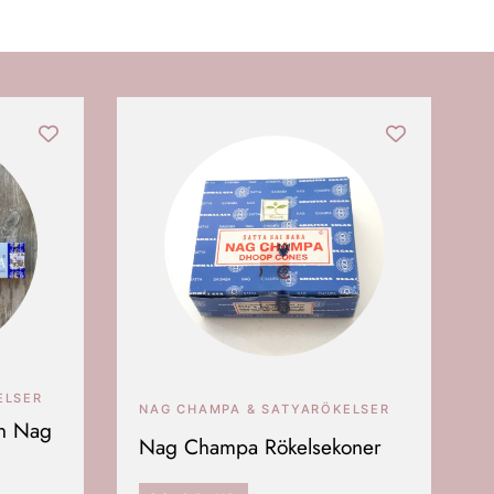
ELSER
NAG CHAMPA & SATYARÖKELSER
en Nag
Nag Champa Rökelsekoner