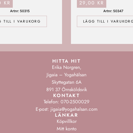
00
KR
29,00
KR
Artnr: 50315
Artnr: 50347
 TILL I VARUKORG
LÄGG TILL I VARUKOR
HITTA HIT
Erika Norgren,
Jigaia – Yogahälsan
Skyttegatan 6A
891 37 Örnsköldsvik
KONTAKT
Telefon: 070-2500029
E-post: jigaia@yogahalsan.com
LÄNKAR
Köpvillkor
Mitt konto