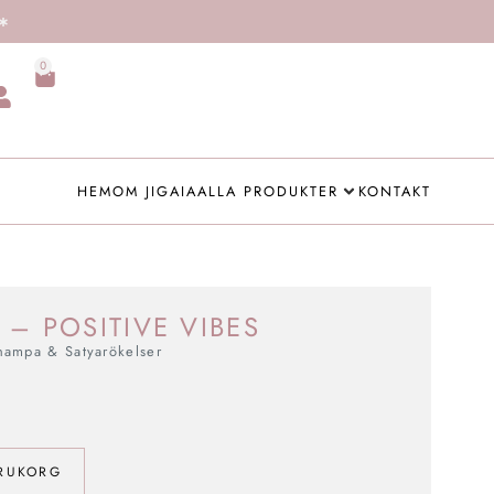
0
HEM
OM JIGAIA
ALLA PRODUKTER
KONTAKT
 – POSITIVE VIBES
hampa & Satyarökelser
ARUKORG