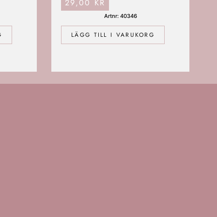
29,00
KR
Artnr: 40346
LÄGG TILL I VARUKORG
G