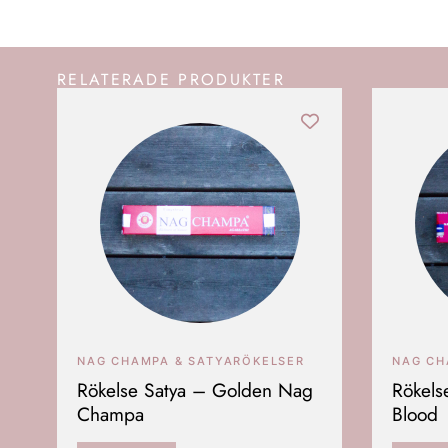
RELATERADE PRODUKTER
NAG CHAMPA & SATYARÖKELSER
NAG CH
Rökelse Satya – Golden Nag
Rökels
Champa
Blood