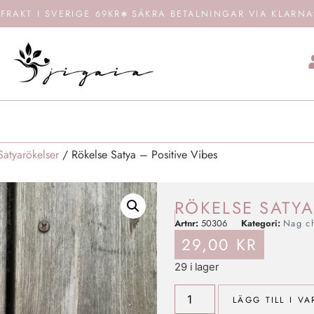
FRAKT I SVERIGE 69KR
SÄKRA BETALNINGAR VIA KLARNA
atyarökelser
/ Rökelse Satya – Positive Vibes
RÖKELSE SATYA
Artnr:
50306
Kategori:
Nag c
29,00
KR
29 i lager
LÄGG TILL I V