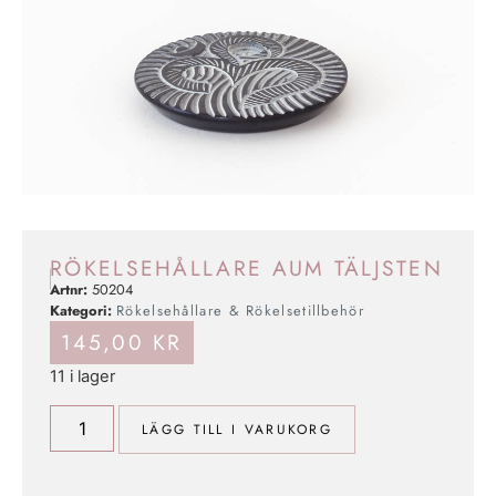
RÖKELSEHÅLLARE AUM TÄLJSTEN
Artnr:
50204
Kategori:
Rökelsehållare & Rökelsetillbehör
145,00
KR
11 i lager
LÄGG TILL I VARUKORG