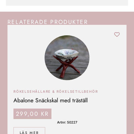
RELATERADE PRODUKTER
RÖKELSEHÅLLARE & RÖKELSETILLBEHÖR
Abalone Snäckskal med träställ
299,00
KR
Artnr: 50227
LÄS MER