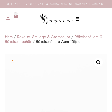
FRAKT I SVERIGE 69KR
SÄKRA BETALNINGAR VIA KLARNA
0
Hem
/
Rökelse, Smudge & Aromaoljor
/
Rökelsehållare &
Rökelsetillbehör
/ Rökelsehållare Aum Täljsten