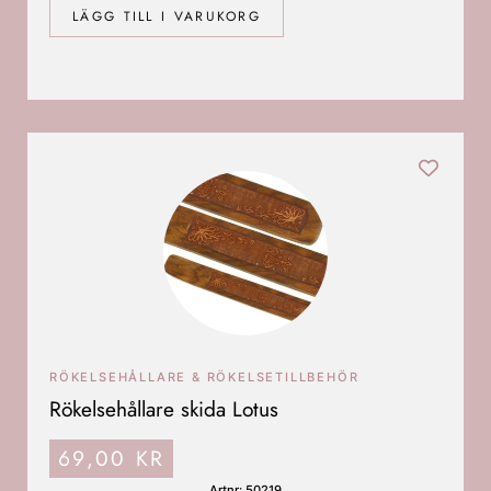
LÄGG TILL I VARUKORG
RÖKELSEHÅLLARE & RÖKELSETILLBEHÖR
Rökelsehållare skida Lotus
69,00
KR
Artnr: 50219