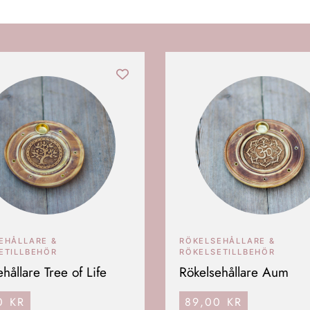
EHÅLLARE &
RÖKELSEHÅLLARE &
ETILLBEHÖR
RÖKELSETILLBEHÖR
hållare Tree of Life
Rökelsehållare Aum
00
KR
89,00
KR