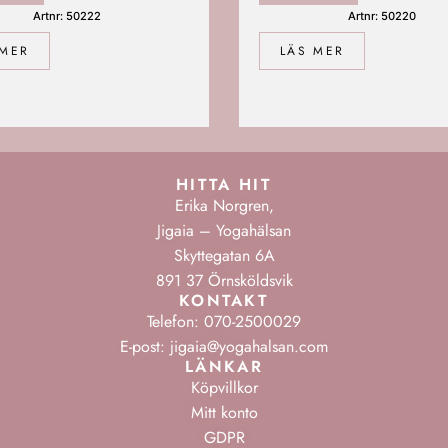
Artnr: 50222
Artnr: 50220
 MER
LÄS MER
HITTA HIT
Erika Norgren,
Jigaia – Yogahälsan
Skyttegatan 6A
891 37 Örnsköldsvik
KONTAKT
Telefon: 070-2500029
E-post: jigaia@yogahalsan.com
LÄNKAR
Köpvillkor
Mitt konto
GDPR