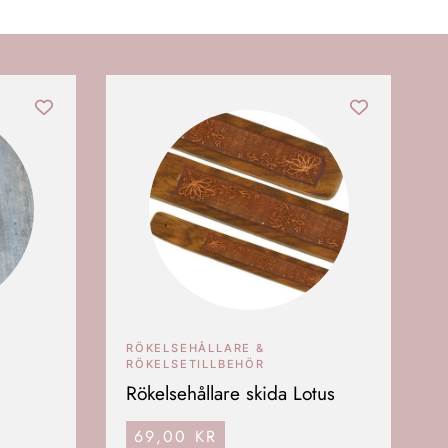
RÖKELSEHÅLLARE &
RÖKELSETILLBEHÖR
Rökelsehållare skida Lotus
69,00
KR