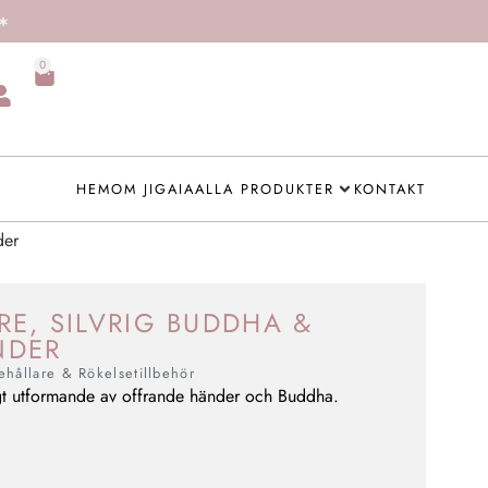
0
HEM
OM JIGAIA
ALLA PRODUKTER
KONTAKT
der
E, SILVRIG BUDDHA &
NDER
ehållare & Rökelsetillbehör
rigt utformande av offrande händer och Buddha.