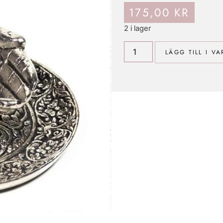
175,00
KR
2 i lager
LÄGG TILL I V