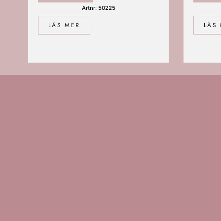
Artnr: 50225
LÄS MER
LÄS