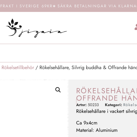
FRAKT I SVERIGE 69KR
SÄKRA BETALNINGAR VIA KLARNA
 Rökelsetillbehör
/ Rökelsehållare, Silvrig buddha & Offrande hän
RÖKELSEHÅLLAR
OFFRANDE HÄ
Artnr:
50233
Kategori:
Rökels
Rökelsehållare i vackert silv
Ca 9x4cm
Material: Aluminium