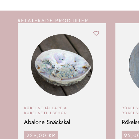
RELATERADE PRODUKTER
RÖKELSEHÅLLARE &
RÖKELS
RÖKELSETILLBEHÖR
RÖKELS
Abalone Snäckskal
Rökelse
229,00
KR
95,