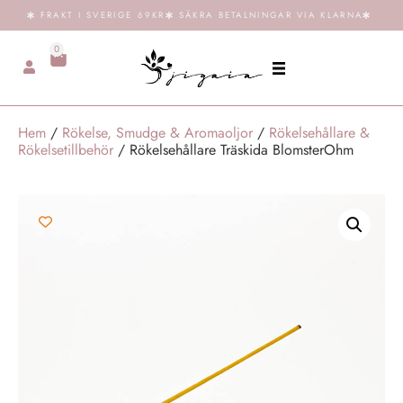
FRAKT I SVERIGE 69KR
SÄKRA BETALNINGAR VIA KLARNA
0
Hem
/
Rökelse, Smudge & Aromaoljor
/
Rökelsehållare &
Rökelsetillbehör
/ Rökelsehållare Träskida BlomsterOhm