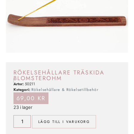
RÖKELSEHÅLLARE TRÄSKIDA
BLOMSTEROHM
Artnr:
50211
Kategori:
Rökelsehållare & Rökelsetillbehör
69,00
KR
23 i lager
LÄGG TILL I VARUKORG