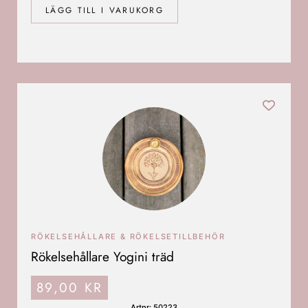
LÄGG TILL I VARUKORG
RÖKELSEHÅLLARE & RÖKELSETILLBEHÖR
Rökelsehållare Yogini träd
89,00
KR
Artnr: 50223