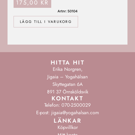
175,00
KR
Artnr: 50104
LÄGG TILL I VARUKORG
HITTA HIT
Erika Norgren,
Jigaia – Yogahälsan
Skyttegatan 6A
891 37 Örnsköldsvik
KONTAKT
Telefon: 070-2500029
E-post: jigaia@yogahalsan.com
LÄNKAR
Köpvillkor
Mitt konto