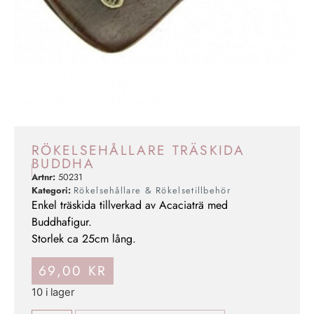
RÖKELSEHÅLLARE TRÄSKIDA
BUDDHA
Artnr:
50231
Kategori:
Rökelsehållare & Rökelsetillbehör
Enkel träskida tillverkad av Acaciaträ med
Buddhafigur.
Storlek ca 25cm lång.
69,00
KR
10 i lager