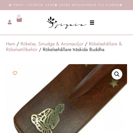
FRAKT I SVERIGE 69KR
SÄKRA BETALNINGAR VIA KLARNA
0
Hem
/
Rökelse, Smudge & Aromaoljor
/
Rökelsehållare &
Rökelsetillbehör
/ Rökelsehållare träskida Buddha