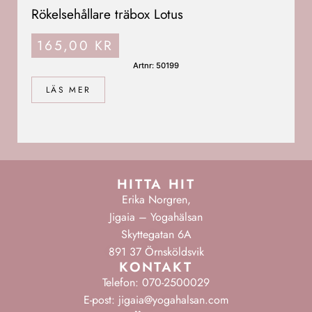
Rökelsehållare träbox Lotus
165,00
KR
Artnr: 50199
LÄS MER
HITTA HIT
Erika Norgren,
Jigaia – Yogahälsan
Skyttegatan 6A
891 37 Örnsköldsvik
KONTAKT
Telefon: 070-2500029
E-post: jigaia@yogahalsan.com