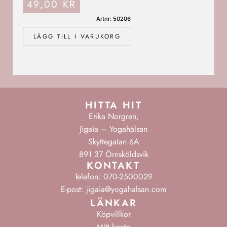
49,00
KR
Artnr: 50206
LÄGG TILL I VARUKORG
HITTA HIT
Erika Norgren,
Jigaia – Yogahälsan
Skyttegatan 6A
891 37 Örnsköldsvik
KONTAKT
Telefon: 070-2500029
E-post: jigaia@yogahalsan.com
LÄNKAR
Köpvillkor
Mitt konto