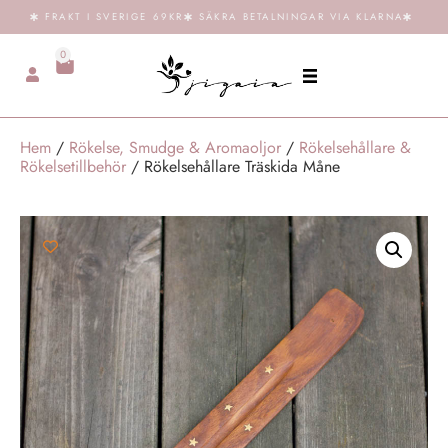
FRAKT I SVERIGE 69KR
SÄKRA BETALNINGAR VIA KLARNA
0
Hem
/
Rökelse, Smudge & Aromaoljor
/
Rökelsehållare &
Rökelsetillbehör
/ Rökelsehållare Träskida Måne