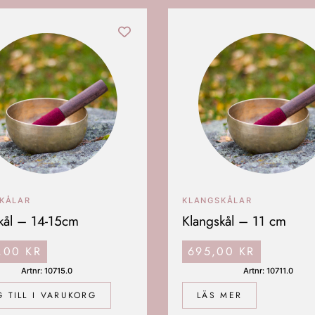
KÅLAR
KLANGSKÅLAR
kål – 14-15cm
Klangskål – 11 cm
0,00
KR
695,00
KR
Artnr: 10715.0
Artnr: 10711.0
 TILL I VARUKORG
LÄS MER