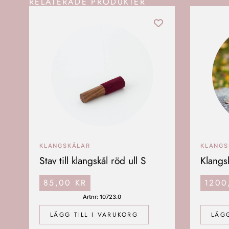
RELATERADE PRODUKTER
KLANGSKÅLAR
KLANGS
Stav till klangskål röd ull S
Klangs
85,00
KR
120
Artnr: 10723.0
LÄGG TILL I VARUKORG
LÄGG