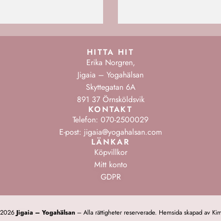
HITTA HIT
Erika Norgren,
Jigaia – Yogahälsan
Skyttegatan 6A
891 37 Örnsköldsvik
KONTAKT
Telefon: 070-2500029
E-post: jigaia@yogahalsan.com
LÄNKAR
Köpvillkor
Mitt konto
GDPR
t 2026
Jigaia – Yogahälsan
– Alla rättigheter reserverade.
Hemsida skapad av Kim