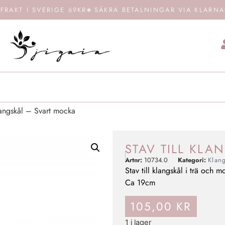
FRAKT I SVERIGE 69KR
SÄKRA BETALNINGAR VIA KLARNA
langskål – Svart mocka
STAV TILL KLA
Artnr:
10734.0
Kategori:
Klang
Stav till klangskål i trä och m
Ca 19cm
105,00
KR
1 i lager