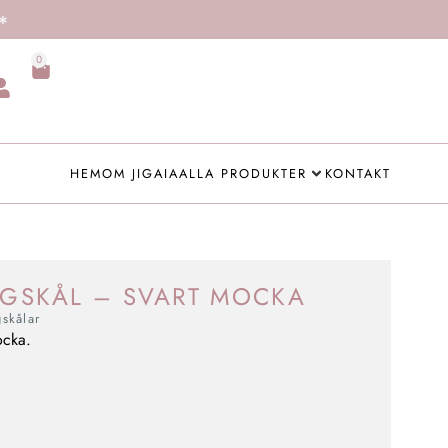
0
HEM
OM JIGAIA
ALLA PRODUKTER
KONTAKT
NGSKÅL – SVART MOCKA
skålar
ocka.