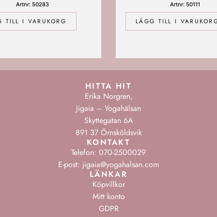
Artnr: 50283
Artnr: 50111
 TILL I VARUKORG
LÄGG TILL I VARUKOR
HITTA HIT
Erika Norgren,
Jigaia – Yogahälsan
Skyttegatan 6A
891 37 Örnsköldsvik
KONTAKT
Telefon: 070-2500029
E-post: jigaia@yogahalsan.com
LÄNKAR
Köpvillkor
Mitt konto
GDPR