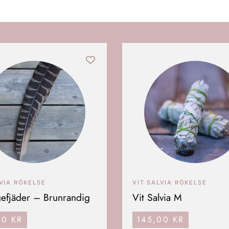
LVIA RÖKELSE
VIT SALVIA RÖKELSE
fjäder – Brunrandig
Vit Salvia M
00
KR
145,00
KR