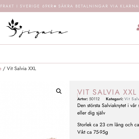
FRAKT I SVERIGE 69KR
SÄKRA BETALNINGAR VIA KLARNA
e
/ Vit Salvia XXL
VIT SALVIA XXL
Artnr:
50112
Kategori:
Vit Sal
Den största Salviaknytet i vår 
eller dig själv
Storlek ca 23 cm lång och ca
Vikt ca 75-95g