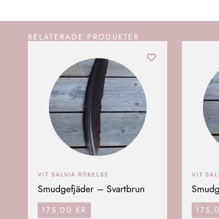
RELATERADE PRODUKTER
VIT SALVIA RÖKELSE
VIT SA
Smudgefjäder – Svartbrun
Smudge
175,00
KR
175,