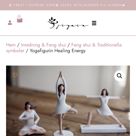
FRAKT I SVERIGE 69KR
SÄKRA BETALNINGAR VIA KLARNA
0
Hem
/
Inredning & Feng shui
/
Feng shui & Traditionella
symboler
/ Yogafigurin Healing Energy