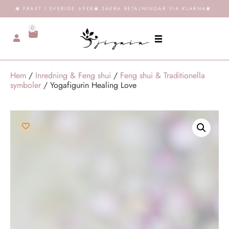
FRAKT I SVERIGE 69KR
SÄKRA BETALNINGAR VIA KLARNA
0
Hem
/
Inredning & Feng shui
/
Feng shui & Traditionella
symboler
/ Yogafigurin Healing Love