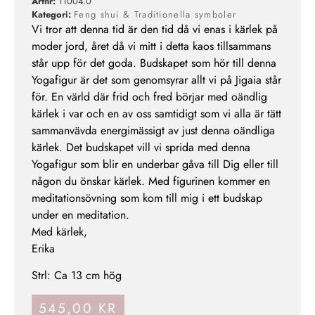
Artnr:
11004.0
Kategori:
Feng shui & Traditionella symboler
Vi tror att denna tid är den tid då vi enas i kärlek på
moder jord, året då vi mitt i detta kaos tillsammans
står upp för det goda. Budskapet som hör till denna
Yogafigur är det som genomsyrar allt vi på Jigaia står
för. En värld där frid och fred börjar med oändlig
kärlek i var och en av oss samtidigt som vi alla är tätt
sammanvävda energimässigt av just denna oändliga
kärlek. Det budskapet vill vi sprida med denna
Yogafigur som blir en underbar gåva till Dig eller till
någon du önskar kärlek. Med figurinen kommer en
meditationsövning som kom till mig i ett budskap
under en meditation.
Med kärlek,
Erika
Strl: Ca 13 cm hög
545,00
KR