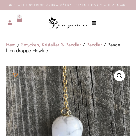
FRAKT I SVERIGE 69KR
SÄKRA BETALNINGAR VIA KLARNA
0
Hem
/
Smycken, Kristaller & Pendlar
/
Pendlar
/ Pendel
liten droppe Howlite