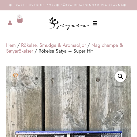
FRAKT I SVERIGE 69KR
SÄKRA BETALNINGAR VIA KLARNA
0
Hem
/
Rökelse, Smudge & Aromaoljor
/
Nag champa &
Satyarökelser
/ Rökelse Satya – Super Hit