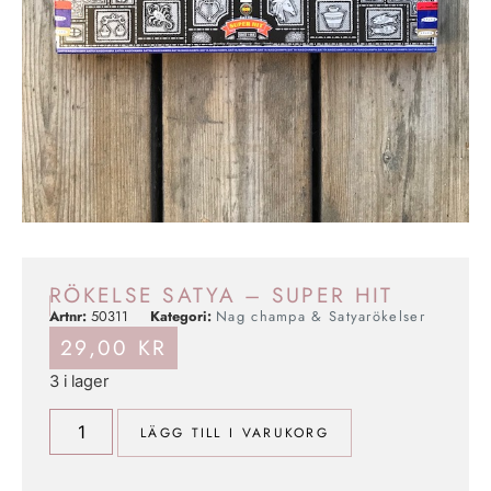
RÖKELSE SATYA – SUPER HIT
Artnr:
50311
Kategori:
Nag champa & Satyarökelser
29,00
KR
3 i lager
LÄGG TILL I VARUKORG