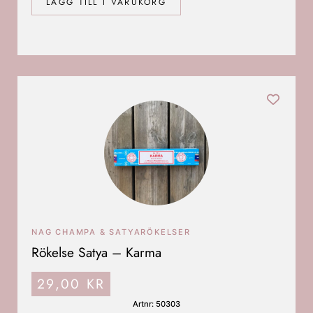
LÄGG TILL I VARUKORG
NAG CHAMPA & SATYARÖKELSER
Rökelse Satya – Karma
29,00
KR
Artnr: 50303